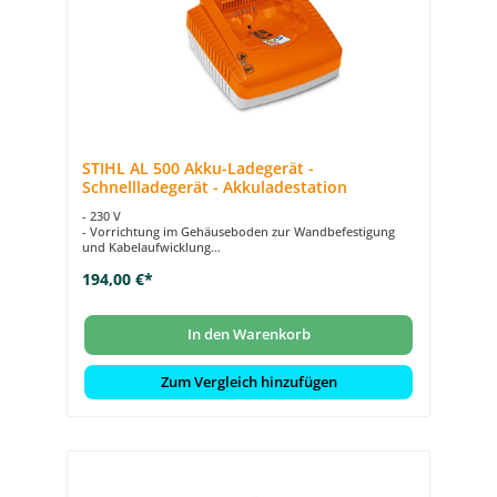
STIHL AL 500 Akku-Ladegerät -
Schnellladegerät - Akkuladestation
- 230 V
- Vorrichtung im Gehäuseboden zur Wandbefestigung
und Kabelaufwicklung
- mit Betriebszustandsanzeige (LED)
194,00 €*
- aktive Akku-Kühlung
In den Warenkorb
Zum Vergleich hinzufügen