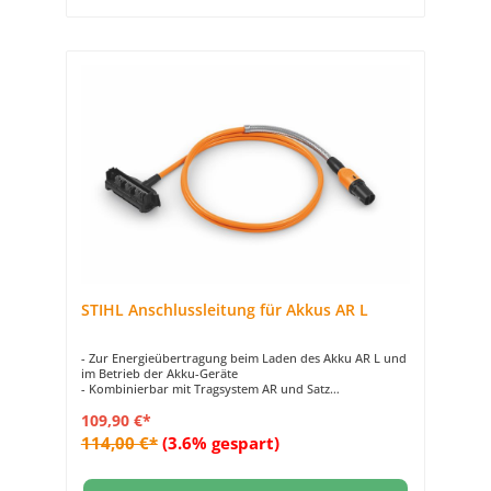
STIHL Anschlussleitung für Akkus AR L
- Zur Energieübertragung beim Laden des Akku AR L und
im Betrieb der Akku-Geräte
- Kombinierbar mit Tragsystem AR und Satz
Anlagepolster
109,90 €*
- Kabellänge 180 cm
114,00 €*
(3.6% gespart)