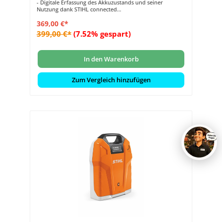
- Digitale Erfassung des Akkuzustands und seiner
Nutzung dank STIHL connected
- Nenn-Energieinhalt 281 Wh
369,00 €*
- Laufzeit abhängig je nach Gerätetyp
- Mit Ladezustandsanzeige (LED)
399,00 €*
(7.52% gespart)
In den Warenkorb
Zum Vergleich hinzufügen