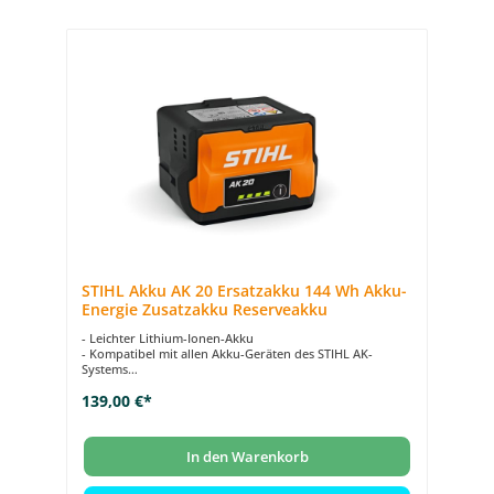
STIHL Akku AK 20 Ersatzakku 144 Wh Akku-
Energie Zusatzakku Reserveakku
- Leichter Lithium-Ionen-Akku
- Kompatibel mit allen Akku-Geräten des STIHL AK-
Systems
- 4 praktische LEDs zur Anzeige von Ladezuständen und
139,00 €*
Energie-Inhalten
- 144 Wh Akku-Energie bei 1,2 kg Gewicht
In den Warenkorb