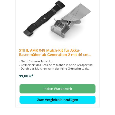
STIHL AMK 048 Mulch-Kit für Akku-
Rasenmäher ab Generation 2 mit 46 cm
Schnittbreite
- Nachrüstbares Mulchkit
- Zerkleinert das Gras beim Mähen in feine Graspartikel
- Durch das Mulchen kann der feine Grünschnitt als
Dünger zurück in die Grasnarbe zurückfallen
99,00 €*
- Bestehend aus einem Multi-Messer und Mulcheinsatz
- Geeignet für Akku-Rasenmäher-Modelle ab Gen. 2 mit
Schnittbreiten von 46 cm
In den Warenkorb
Zum Vergleich hinzufügen