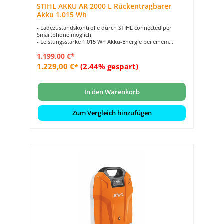
STIHL AKKU AR 2000 L Rückentragbarer
Akku 1.015 Wh
- Ladezustandskontrolle durch STIHL connected per
Smartphone möglich
- Leistungsstarke 1.015 Wh Akku-Energie bei einem
Gewicht von 7,4 kg
1.199,00 €*
- Rückentragbarer Lithium-Ionen Akku für lange
Arbeitseinsätze
1.229,00 €*
(2.44% gespart)
- Kompatibel mit allen STIHL Akkugeräten im System PRO
- Robuste Konstruktion macht Einsatz im Regen möglich
In den Warenkorb
Zum Vergleich hinzufügen