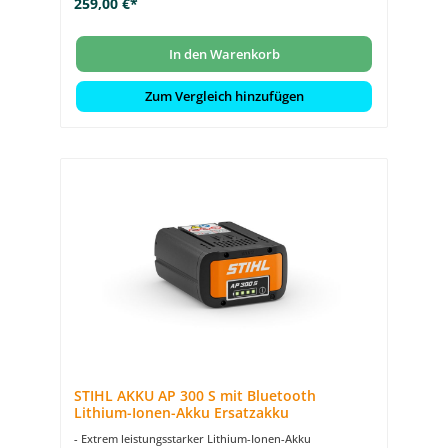
259,00 €*
- 4 praktische LEDs zur Anzeige von Ladezuständen und
Energie-Inhalten
- Digitale Erfassung des Akkuzustands und seiner
Nutzung dank STIHL connected
In den Warenkorb
Zum Vergleich hinzufügen
STIHL AKKU AP 300 S mit Bluetooth
Lithium-Ionen-Akku Ersatzakku
- Extrem leistungsstarker Lithium-Ionen-Akku