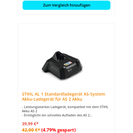
Zum Vergleich hinzufügen
STIHL AL 1 Standardladegerät AS-System
Akku-Ladegerät für AS 2 Akku
- Leistungsstarkes Ladegerät, kompatibel mit dem STIHL
Akku AS 2
- Ermöglicht ein schnelles Aufladen des AS 2
- Transparenter Ladezustand durch LED-Statusanzeige
39,99 €*
- Ordentliche Verstauung gewährleistet durch
Kabelaufwicklung mit Klettband
42,00 €*
(4.79% gespart)
- Komfortable Handhabung dank optionaler