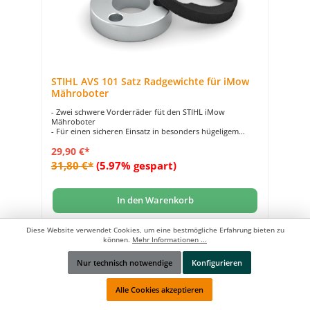
STIHL AVS 101 Satz Radgewichte für iMow
Mähroboter
- Zwei schwere Vorderräder füt den STIHL iMow
Mähroboter
- Für einen sicheren Einsatz in besonders hügeligem
Terrain
29,90 €*
- Verbessert den Halt des automatischen Rasenmähers an
schrägen Ebenen
31,80 €*
(5.97% gespart)
In den Warenkorb
Zum Vergleich hinzufügen
Diese Website verwendet Cookies, um eine bestmögliche Erfahrung bieten zu
können.
Mehr Informationen ...
Nur technisch notwendige
Konfigurieren
Werkzeugleiste anzeigen
Alle Cookies akzeptieren