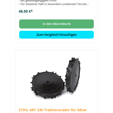
- Mit geländegängigem Profil
- Für besseren Halt in besonders unebenem Terrain
- Passend für STIHL iMow Mähroboter der Baureihe RMI
48,00 €*
4
In den Warenkorb
Zum Vergleich hinzufügen
STIHL ART 240 Traktionsräder für iMow