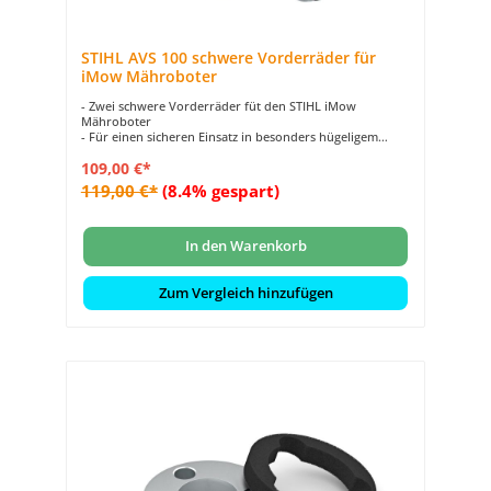
STIHL AVS 100 schwere Vorderräder für
iMow Mähroboter
- Zwei schwere Vorderräder füt den STIHL iMow
Mähroboter
- Für einen sicheren Einsatz in besonders hügeligem
Terrain
109,00 €*
- Verbessert den Halt des automatischen Rasenmähers an
schrägen Ebenen
119,00 €*
(8.4% gespart)
In den Warenkorb
Zum Vergleich hinzufügen