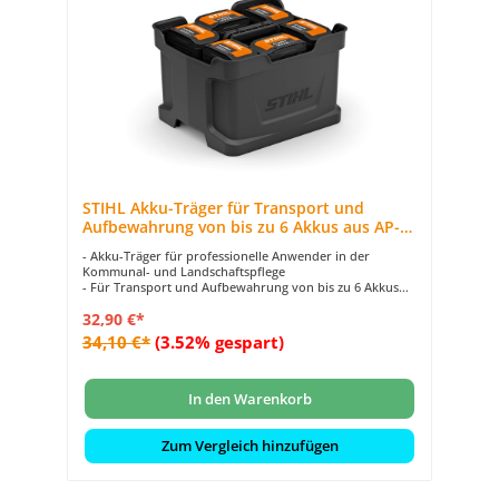
STIHL Akku-Träger für Transport und
Aufbewahrung von bis zu 6 Akkus aus AP-
System
- Akku-Träger für professionelle Anwender in der
Kommunal- und Landschaftspflege
- Für Transport und Aufbewahrung von bis zu 6 Akkus
aus dem STIHL AP-System
32,90 €*
- Ergonomische Griffe erleichtern das Tragen
- Sicherer Transport während Fahrten mit Spanngurten
34,10 €*
(3.52% gespart)
möglich
In den Warenkorb
Zum Vergleich hinzufügen