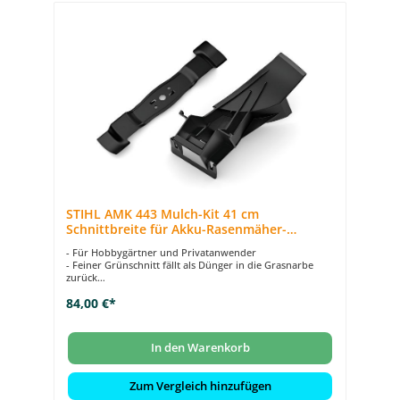
STIHL AMK 443 Mulch-Kit 41 cm
Schnittbreite für Akku-Rasenmäher-
Modelle ab Generation .2
- Für Hobbygärtner und Privatanwender
- Feiner Grünschnitt fällt als Dünger in die Grasnarbe
zurück
- Mulch-Kit für Akku-Rasenmäher-Modelle ab Gen .2 mit
84,00 €*
Schnittbreiten von 41 cm
- Multi-Messer zerkleinert Gras in feine Graspartikel
In den Warenkorb
Zum Vergleich hinzufügen