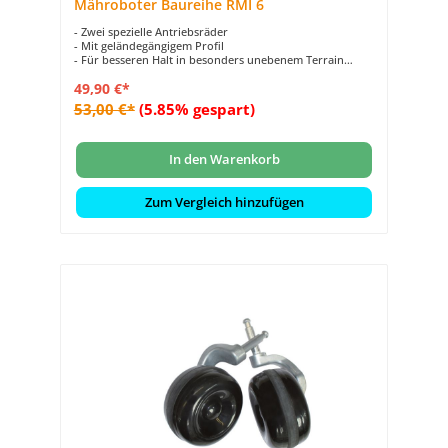
Mähroboter Baureihe RMI 6
- Zwei spezielle Antriebsräder
- Mit geländegängigem Profil
- Für besseren Halt in besonders unebenem Terrain
- Passend für STIHL iMow Mähroboter der Baureihe RMI
49,90 €*
6
53,00 €*
(5.85% gespart)
In den Warenkorb
Zum Vergleich hinzufügen