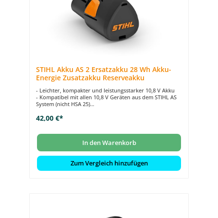
STIHL Akku AS 2 Ersatzakku 28 Wh Akku-
Energie Zusatzakku Reserveakku
- Leichter, kompakter und leistungsstarker 10,8 V Akku
- Kompatibel mit allen 10,8 V Geräten aus dem STIHL AS
System (nicht HSA 25)
- Nennspannung 11 V
42,00 €*
- 28 Wh Akku-Energie
- Gewicht 220 g
In den Warenkorb
Zum Vergleich hinzufügen