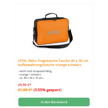
STIHL Akku-Tragetasche Tasche 40 x 30 cm
Aufbewahrungstasche orange schwarz
- leicht und strapazierfähig
- orange / schwarz
- ca. 40 x 30 x 10 cm
- zur einfachen Mitnahme von Zubehör
29,90 €*
- Ideal für Akku inkl. Ladegerät (NICHT IM LIEFERUMFANG
ENTHALTEN)
31,00 €*
(3.55% gespart)
In den Warenkorb