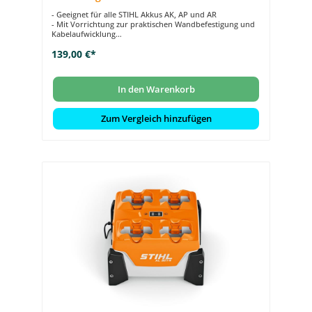
- Geeignet für alle STIHL Akkus AK, AP und AR
- Mit Vorrichtung zur praktischen Wandbefestigung und
Kabelaufwicklung
- Schonende Ladung des Akkus durch aktive Kühlung
139,00 €*
- 6,5 A Ladestrom für schnelle Ladezeiten
In den Warenkorb
Zum Vergleich hinzufügen