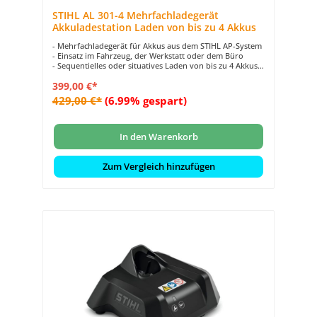
STIHL AL 301-4 Mehrfachladegerät
Akkuladestation Laden von bis zu 4 Akkus
- Mehrfachladegerät für Akkus aus dem STIHL AP-System
- Einsatz im Fahrzeug, der Werkstatt oder dem Büro
- Sequentielles oder situatives Laden von bis zu 4 Akkus
- Platzsparend, da anreihbar und stapelbar
399,00 €*
- Alle Ladezustände mit nur einem Knopfdruck anzeigen
429,00 €*
(6.99% gespart)
In den Warenkorb
Zum Vergleich hinzufügen