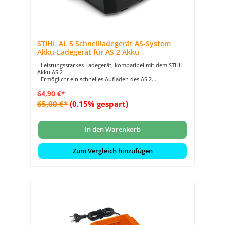
STIHL AL 5 Schnellladegerät AS-System
Akku-Ladegerät für AS 2 Akku
- Leistungsstarkes Ladegerät, kompatibel mit dem STIHL
Akku AS 2
- Ermöglicht ein schnelles Aufladen des AS 2
- Transparenter Ladezustand durch LED-Statusanzeige
64,90 €*
- Ordentliche Verstauung gewährleistet durch
Kabelaufwicklung mit Klettband
65,00 €*
(0.15% gespart)
- Komfortable Handhabung dank optionaler
Wandbefestigung
In den Warenkorb
Zum Vergleich hinzufügen