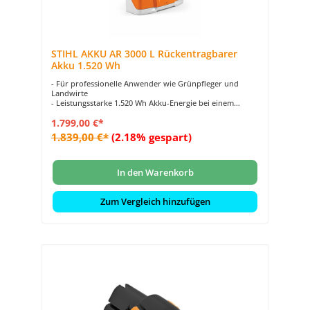
STIHL AKKU AR 3000 L Rückentragbarer
Akku 1.520 Wh
- Für professionelle Anwender wie Grünpfleger und
Landwirte
- Leistungsstarke 1.520 Wh Akku-Energie bei einem
Gewicht von 9,5 kg
1.799,00 €*
- Rückentragbarer Lithium-Ionen Akku für lange
Arbeitseinsätze
1.839,00 €*
(2.18% gespart)
- Ladezustandskontrolle durch STIHL connected per
Smartphone möglich
- Robuste Konstruktion macht Einsatz im Regen möglich
In den Warenkorb
Zum Vergleich hinzufügen