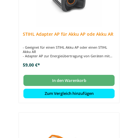
STIHL Adapter AP für Akku AP ode Akku AR
- Geeignet für einen STIHL Akku AP oder einen STIHL
Akku AR
- Adapter AP zur Energieübertragung von Geräten mit
Akkuschacht
59,00 €*
- Energieübertagung per Gürteltasche AP mit
Anschlussleitung
In den Warenkorb
Zum Vergleich hinzufügen