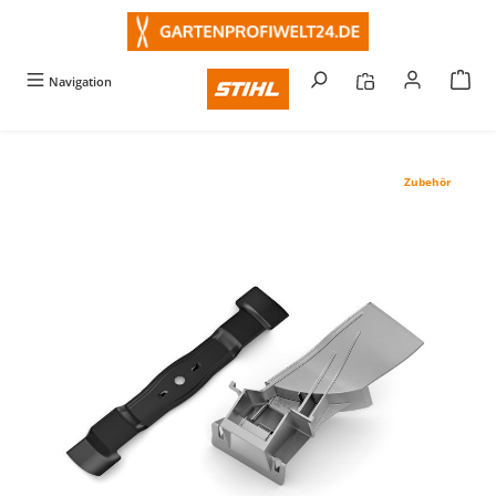
alt springen
Navigation
Zubehör
Bildergalerie überspringen