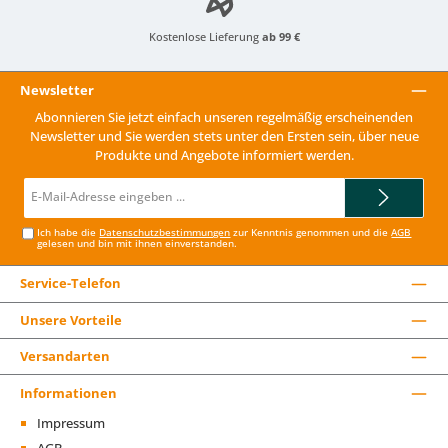
Kostenlose Lieferung
ab 99 €
Newsletter
Abonnieren Sie jetzt einfach unseren regelmäßig erscheinenden
Newsletter und Sie werden stets unter den Ersten sein, über neue
Produkte und Angebote informiert werden.
E-
Mail-
Adresse*
Ich habe die
Datenschutzbestimmungen
zur Kenntnis genommen und die
AGB
gelesen und bin mit ihnen einverstanden.
Service-Telefon
Unsere Vorteile
Versandarten
Informationen
Impressum