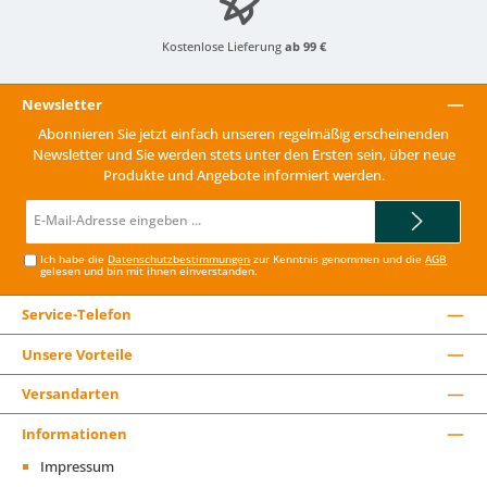
Kostenlose Lieferung
ab 99 €
Newsletter
Abonnieren Sie jetzt einfach unseren regelmäßig erscheinenden
Newsletter und Sie werden stets unter den Ersten sein, über neue
Produkte und Angebote informiert werden.
E-
Mail-
Adresse*
Ich habe die
Datenschutzbestimmungen
zur Kenntnis genommen und die
AGB
gelesen und bin mit ihnen einverstanden.
Service-Telefon
Unsere Vorteile
Versandarten
Informationen
Impressum