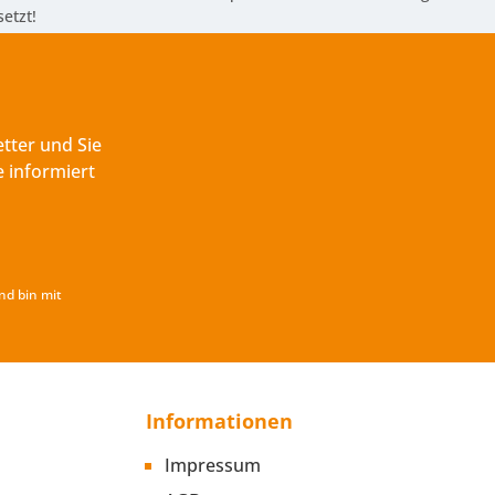
etzt!
tter und Sie
 informiert
nd bin mit
Informationen
Impressum