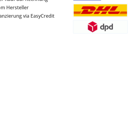
om Hersteller
anzierung via EasyCredit