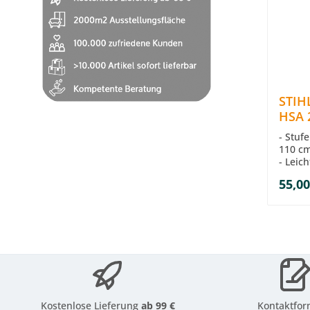
STIHL
HSA 
Zubeh
- Stuf
110 c
- Leic
- Zum 
55,00
26
- Arbe
- Schn
Kostenlose Lieferung
ab 99 €
Kontaktfor