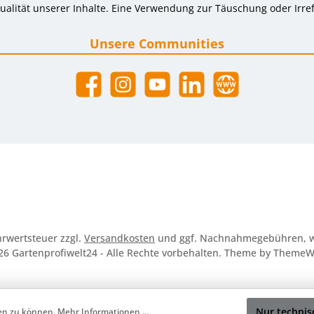
alität unserer Inhalte. Eine Verwendung zur Täuschung oder Irref
Unsere Communities
Facebook
Instagram
YouTube
LinkedIn
Website
ehrwertsteuer zzgl.
Versandkosten
und ggf. Nachnahmegebühren, w
26 Gartenprofiwelt24 - Alle Rechte vorbehalten. Theme by
ThemeW
Nur technis
ten zu können.
Mehr Informationen ...