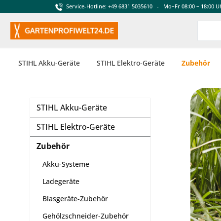
Service-Hotline: +49 6831 5035610 - Mo–Fr 08:00 – 18:00 U
springen
Zur Hauptnavigation springen
STIHL Akku-Geräte
STIHL Elektro-Geräte
Zubehör
STIHL Akku-Geräte
STIHL Elektro-Geräte
Zubehör
Akku-Systeme
Ladegeräte
Blasgeräte-Zubehör
Gehölzschneider-Zubehör