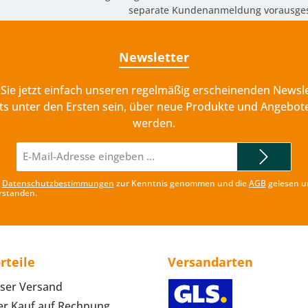
separate Kundenanmeldung vorausges
Newsletter
Sie jetzt einfach unseren regelmäßig erscheinenden Newsle
ts unter den Ersten sein, über neue Produkte und Angebote
werden.
E-
Mail-
Adresse*
e
Datenschutzbestimmungen
zur Kenntnis genommen und die
AGB
gelesen u
rstanden.
rteile
Versandarten
ser Versand
r Kauf auf Rechnung