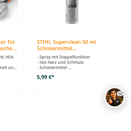
er für
STIHL Superclean 50 ml
hschere
Schmiermittel
Korrosionsschutz Harzlöser
IHL HSA
- Spray mit Doppelfunktion
- löst Harz und Schmutz
nell und
- Schmiermittel
erden
- Korrosionsschutz
b
In den Warenkorb
5,99 €*
- Inhalt 50 ml