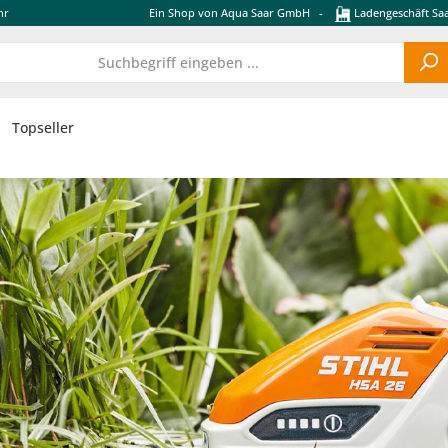
hr
Ein Shop von Aqua Saar GmbH
-
Ladengeschäft Saa
Topseller