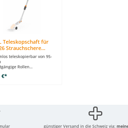
 Teleskopschaft für
26 Strauchschere
ör für Stihl HSA 26
enlos teleskopierbar von 95-
m
htgängige Rollen
aufrechten Arbeiten mit HSA
In den Warenkorb
 €*
itswinkel um 125° verstellbar
elle und einfache Montage
mular
günstiger Versand in die Schweiz via:
meine