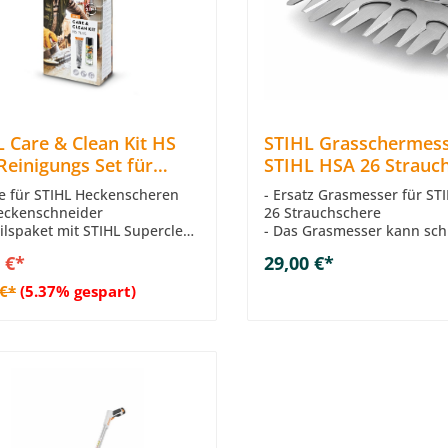
 Care & Clean Kit HS
STIHL Grasschermess
Reinigungs Set für
STIHL HSA 26 Strauc
enscheren und
Ersatz Grasmesser
ge für STIHL Heckenscheren
- Ersatz Grasmesser für ST
enschneider
eckenschneider
26 Strauchschere
eilspaket mit STIHL Superclean
- Das Grasmesser kann sch
triebefett Multilub
Werkzeuglos gewechselt w
In den Warenkor
 €*
29,00 €*
y mit Schmierfunktion gegen
nd Schmutz sowie mit
In den Warenkorb
 €*
(5.37% gespart)
hutz
ial-Getriebefett mit
erter Konsistenz und sehr
 Haftvermögen
zierter Verschleiß durch gute
g auch in offenen
beteilen