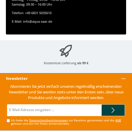
Samstag: 09:30 – 16:00 Uhr
Telefon: +49 6831 5035610
E-Mail: info@aqua-saar.de
Kostenlose Lieferung
ab 99 €
Newsletter
Abonnieren Sie jetzt einfach unseren regelmäßig erscheinenden
Newsletter und Sie werden stets unter den Ersten sein, über neue
Produkte und Angebote informiert werden.
E-
Mail-
Adresse*
Ich habe die
Datenschutzbestimmungen
zur Kenntnis genommen und die
AGB
gelesen und bin mit ihnen einverstanden.