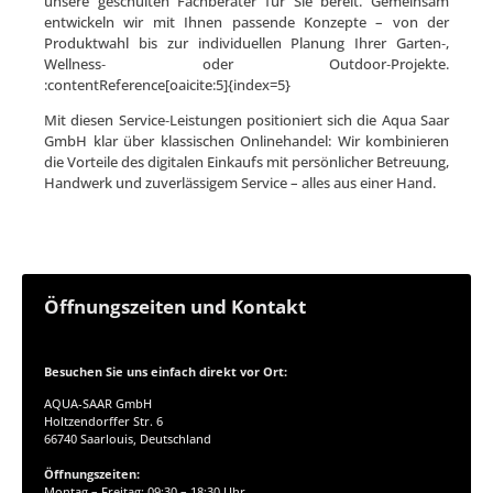
unsere geschulten Fachberater für Sie bereit. Gemeinsam
entwickeln wir mit Ihnen passende Konzepte – von der
Produktwahl bis zur individuellen Planung Ihrer Garten‑,
Wellness‑ oder Outdoor‑Projekte.
:contentReference[oaicite:5]{index=5}
Mit diesen Service‑Leistungen positioniert sich die Aqua Saar
GmbH klar über klassischen Onlinehandel: Wir kombinieren
die Vorteile des digitalen Einkaufs mit persönlicher Betreuung,
Handwerk und zuverlässigem Service – alles aus einer Hand.
Öffnungszeiten und Kontakt
Besuchen Sie uns einfach direkt vor Ort:
AQUA-SAAR GmbH
Holtzendorffer Str. 6
66740 Saarlouis, Deutschland
Öffnungszeiten:
Montag – Freitag: 09:30 – 18:30 Uhr