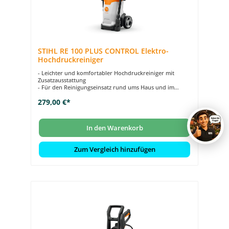
STIHL RE 100 PLUS CONTROL Elektro-
Hochdruckreiniger
- Leichter und komfortabler Hochdruckreiniger mit
Zusatzausstattung
- Für den Reinigungseinsatz rund ums Haus und im
Garten
279,00 €*
- Druckverstellung und LED-Druck-Anzeige direkt an der
Pistole
- 3-in1-Düsenelement mit Rotor-, Flachstrahl- und
Reinigungsmitteldüse
In den Warenkorb
- Schlauchtrommel am Gehäuse zur praktischen
Aufbewahrung des Hochdruckschlauchs
Zum Vergleich hinzufügen