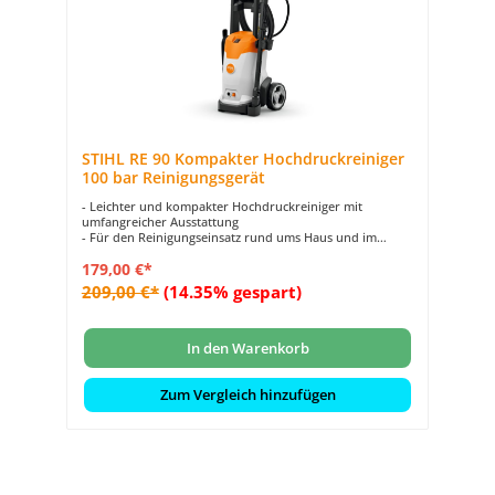
STIHL RE 90 Kompakter Hochdruckreiniger
100 bar Reinigungsgerät
- Leichter und kompakter Hochdruckreiniger mit
umfangreicher Ausstattung
- Für den Reinigungseinsatz rund ums Haus und im
Garten
179,00 €*
- Schnellkupplung zur einfachen Verbindung des
Hochdruckschlauchs und der Pistole
209,00 €*
(14.35% gespart)
- Parkposition zum Abstellen der Lanze in Arbeitspausen
am Gerät
- Aufbewahrung des Zubehörs direkt am Gerät
In den Warenkorb
Zum Vergleich hinzufügen