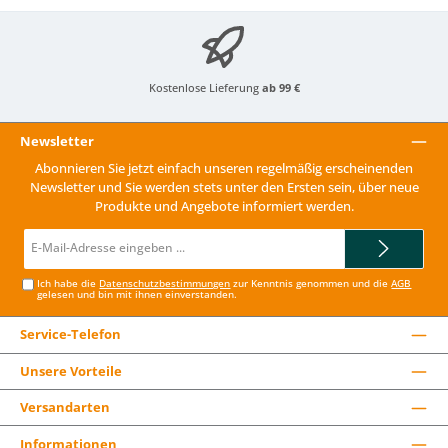
Kostenlose Lieferung
ab 99 €
Newsletter
Abonnieren Sie jetzt einfach unseren regelmäßig erscheinenden
Newsletter und Sie werden stets unter den Ersten sein, über neue
Produkte und Angebote informiert werden.
E-
Mail-
Adresse*
Ich habe die
Datenschutzbestimmungen
zur Kenntnis genommen und die
AGB
gelesen und bin mit ihnen einverstanden.
Service-Telefon
Unsere Vorteile
Versandarten
Informationen