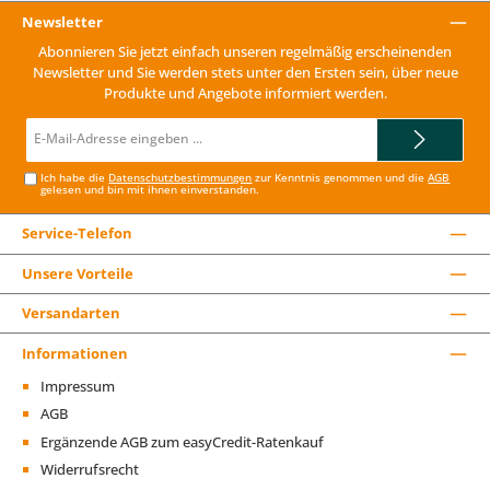
Newsletter
Abonnieren Sie jetzt einfach unseren regelmäßig erscheinenden
Newsletter und Sie werden stets unter den Ersten sein, über neue
Produkte und Angebote informiert werden.
E-
Mail-
Adresse*
Ich habe die
Datenschutzbestimmungen
zur Kenntnis genommen und die
AGB
gelesen und bin mit ihnen einverstanden.
Service-Telefon
Unsere Vorteile
Versandarten
Informationen
Impressum
AGB
Ergänzende AGB zum easyCredit-Ratenkauf
Widerrufsrecht