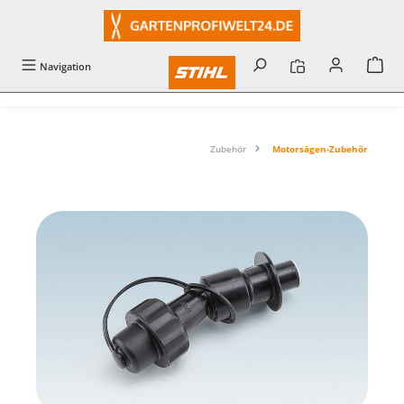
alt springen
Navigation
Zubehör
Motorsägen-Zubehör
Bildergalerie überspringen