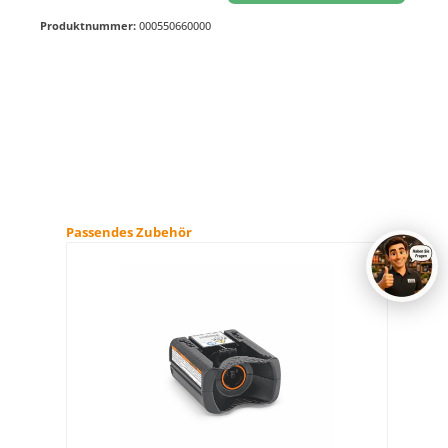
Produktnummer:
000550660000
Produktgalerie überspringen
Passendes Zubehör