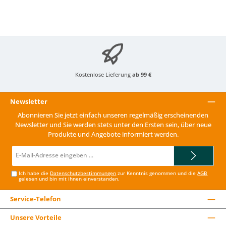
Kostenlose Lieferung
ab 99 €
Newsletter
Abonnieren Sie jetzt einfach unseren regelmäßig erscheinenden
Newsletter und Sie werden stets unter den Ersten sein, über neue
Produkte und Angebote informiert werden.
E-
Mail-
Adresse*
Ich habe die
Datenschutzbestimmungen
zur Kenntnis genommen und die
AGB
gelesen und bin mit ihnen einverstanden.
Service-Telefon
Unsere Vorteile