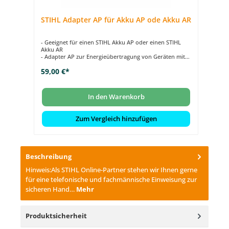
STIHL Adapter AP für Akku AP ode Akku AR
ST
- Geeignet für einen STIHL Akku AP oder einen STIHL
- 
Akku AR
un
- Adapter AP zur Energieübertragung von Geräten mit
- 
Akkuschacht
An
59,00 €*
10
- Energieübertagung per Gürteltasche AP mit
- 
Anschlussleitung
11
In den Warenkorb
lich
Zum Vergleich hinzufügen
Beschreibung
Hinweis:Als STIHL Online-Partner stehen wir Ihnen gerne
für eine telefonische und fachmännische Einweisung zur
sicheren Hand…
Mehr
Produktsicherheit