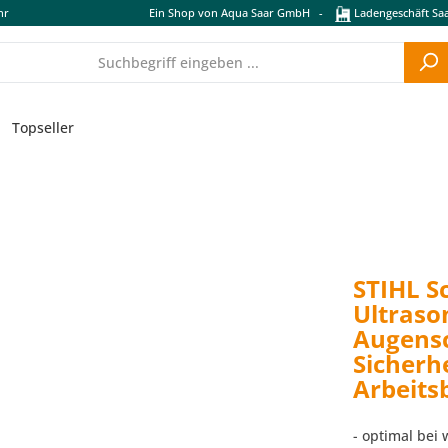
hr
Ein Shop von Aqua Saar GmbH
-
Ladengeschäft Saa
Topseller
STIHL Sc
Ultrason
Augens
Sicherhe
Arbeitsb
- optimal bei