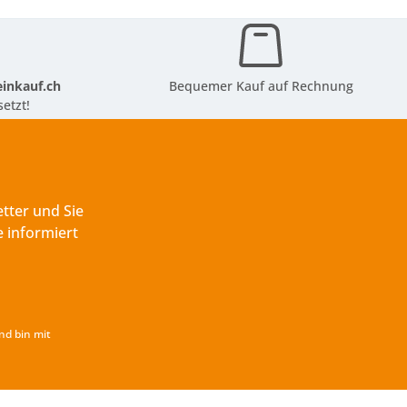
inkauf.ch
Bequemer Kauf auf Rechnung
etzt!
tter und Sie
 informiert
nd bin mit