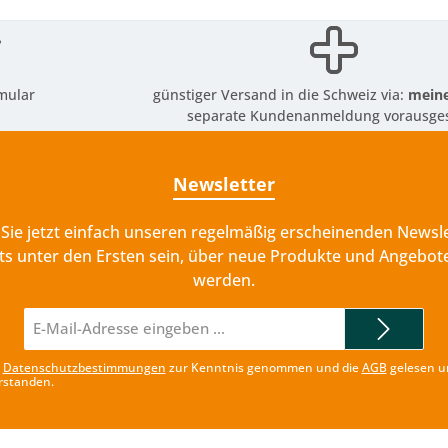
mular
günstiger Versand in die Schweiz via:
meine
separate Kundenanmeldung vorausges
Newsletter
Sie jetzt einfach unseren regelmäßig erscheinenden Newsle
ts unter den Ersten sein, über neue Produkte und Angebote
werden.
E-
Mail-
Adresse*
e
Datenschutzbestimmungen
zur Kenntnis genommen und die
AGB
gelesen u
rstanden.