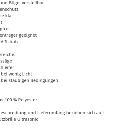
 und Bügel verstellbar
tenschutz
be klar
st
gfrei
llenträger geeignet
UV-Schutz
ereiche:
gssäge
hleifer
 bei wenig Licht
l bei staubigen Bedingungen
us 100 % Polyester
eschreibung und Lieferumfang beziehen sich auf:
utzbrille Ultrasonic