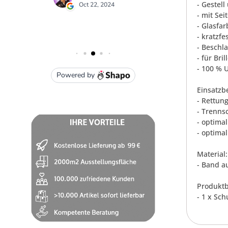
- Gestell
- mit Sei
- Glasfar
- kratzfe
- Beschla
- für Bri
- 100 % 
Einsatzb
- Rettun
- Trennsc
- optimal
- optima
Material:
- Band a
Produktb
- 1 x Sch