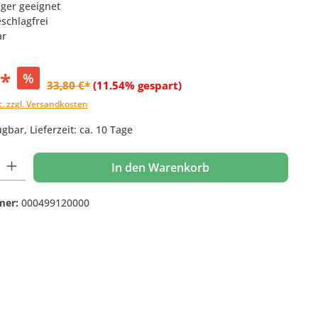
räger geeignet
schlagfrei
ar
€*
%
33,80 €*
(11.54% gespart)
t. zzgl. Versandkosten
gbar, Lieferzeit: ca. 10 Tage
 Gib den gewünschten Wert ein oder benutze die Schaltflächen um die Anzahl
In den Warenkorb
mer:
000499120000