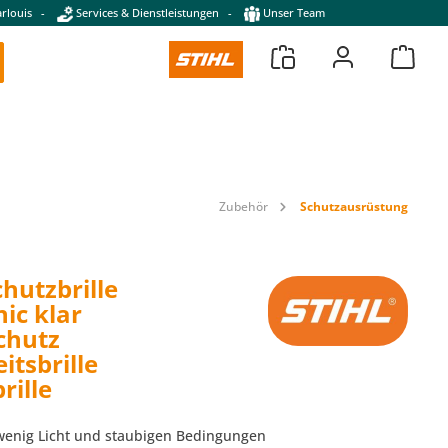
rlouis
-
Services & Dienstleistungen
-
Unser Team
Zubehör
Schutzausrüstung
hutzbrille
ic klar
chutz
itsbrille
rille
 wenig Licht und staubigen Bedingungen