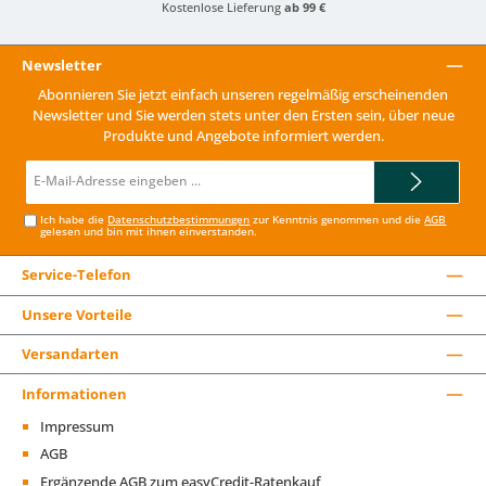
Kostenlose Lieferung
ab 99 €
Newsletter
Abonnieren Sie jetzt einfach unseren regelmäßig erscheinenden
Newsletter und Sie werden stets unter den Ersten sein, über neue
Produkte und Angebote informiert werden.
E-
Mail-
Adresse*
Ich habe die
Datenschutzbestimmungen
zur Kenntnis genommen und die
AGB
gelesen und bin mit ihnen einverstanden.
Service-Telefon
Unsere Vorteile
Versandarten
Informationen
Impressum
AGB
Ergänzende AGB zum easyCredit-Ratenkauf