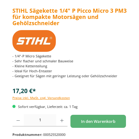
STIHL Sägekette 1/4" P Picco Micro 3 PM3
für kompakte Motorsägen und
Gehölzschneider
- 1/4"-P Micro Sägekette
- Sehr flacher und schmaler Bauweise
- Kleine Kettenteilung
- Ideal für Hoch-Entaster
- Geeignet für Sägen mit geringer Leistung oder Gehölzschneider
17,20 €*
Preise inkl. MwSt. zzgl. Versandkosten
Sofort verfügbar, Lieferzeit: ca. 1 Tag
Produkt Anzahl: Gib den gewünschten Wert ein oder benutze die Schaltflächen um di
In den Warenkorb
Produktnummer:
000525520000