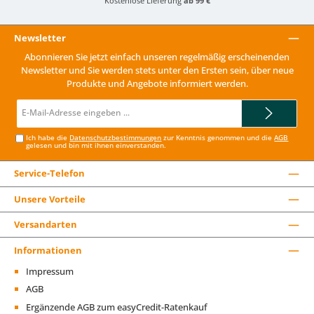
Kostenlose Lieferung
ab 99 €
Newsletter
Abonnieren Sie jetzt einfach unseren regelmäßig erscheinenden
Newsletter und Sie werden stets unter den Ersten sein, über neue
Produkte und Angebote informiert werden.
E-
Mail-
Adresse*
Ich habe die
Datenschutzbestimmungen
zur Kenntnis genommen und die
AGB
gelesen und bin mit ihnen einverstanden.
Service-Telefon
Unsere Vorteile
Versandarten
Informationen
Impressum
AGB
Ergänzende AGB zum easyCredit-Ratenkauf