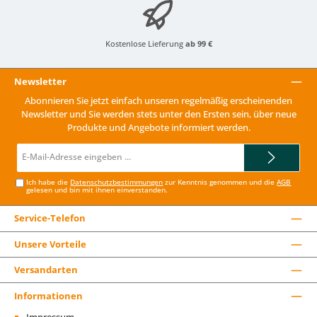
Kostenlose Lieferung
ab 99 €
Newsletter
Abonnieren Sie jetzt einfach unseren regelmäßig erscheinenden
Newsletter und Sie werden stets unter den Ersten sein, über neue
Produkte und Angebote informiert werden.
E-
Mail-
Adresse*
Ich habe die
Datenschutzbestimmungen
zur Kenntnis genommen und die
AGB
gelesen und bin mit ihnen einverstanden.
Service-Telefon
Unsere Vorteile
Versandarten
Informationen
Impressum