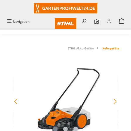
alt springen
Navigation
STIHL Akku-Geräte
Kehrgeräte
Bildergalerie überspringen