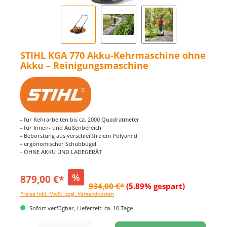
STIHL KGA 770 Akku-Kehrmaschine ohne
Akku – Reinigungsmaschine
- für Kehrarbeiten bis ca. 2000 Quadratmeter
- für Innen- und Außenbereich
- Beborstung aus verschleißfreiem Polyamid
- ergonomischer Schubbügel
- OHNE AKKU UND LADEGERÄT
%
879,00 €*
934,00 €*
(5.89% gespart)
Preise inkl. MwSt. zzgl. Versandkosten
Sofort verfügbar, Lieferzeit: ca. 10 Tage
Produkt Anzahl: Gib den gewünschten Wert ein oder benutze die Schaltflächen um di