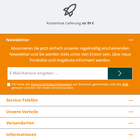
Kostenlose Lieferung
ab 99 €
Newsletter
Abonnieren Sie jetzt einfach unseren regelmäßig erscheinenden
Newsletter und Sie werden stets unter den Ersten sein, über neue
Produkte und Angebote informiert werden.
E-
Mail-
Adresse*
Ich habe die
Datenschutzbestimmungen
zur Kenntnis genommen und die
AGB
gelesen und bin mit ihnen einverstanden.
Service-Telefon
Unsere Vorteile
Versandarten
Informationen