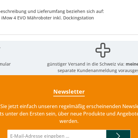
eschreibung und Lieferumfang beziehen sich auf:
L iMow 4 EVO Mähroboter inkl. Dockingstation
mular
günstiger Versand in die Schweiz via:
meine
separate Kundenanmeldung vorausges
Newsletter
Sie jetzt einfach unseren regelmäßig erscheinenden Newsle
ts unter den Ersten sein, über neue Produkte und Angebote
werden.
E-
Mail-