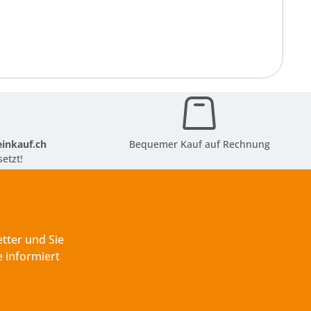
inkauf.ch
Bequemer Kauf auf Rechnung
etzt!
tter und Sie
 informiert