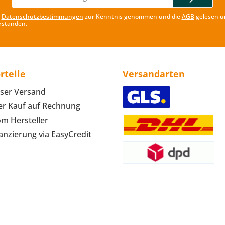
Adresse*
e
Datenschutzbestimmungen
zur Kenntnis genommen und die
AGB
gelesen u
rstanden.
rteile
Versandarten
ser Versand
r Kauf auf Rechnung
om Hersteller
anzierung via EasyCredit