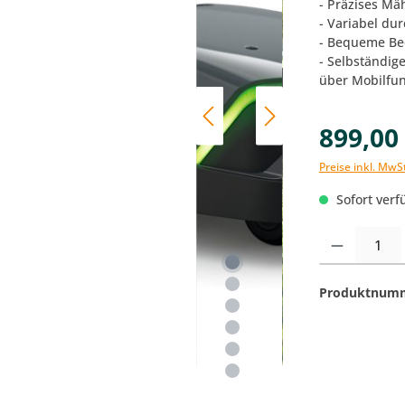
- Präzises Mä
- Variabel du
- Bequeme Be
- Selbständig
über Mobilfu
899,00
Preise inkl. MwS
Sofort verfü
Produkt Anzahl:
Produktnum