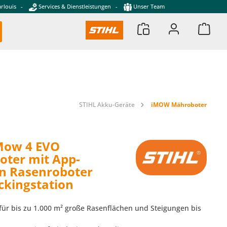
rlouis
-
Services & Dienstleistungen
-
Unser Team
STIHL Akku-Geräte
iMOW Mähroboter
Mow 4 EVO
ter mit App-
n Rasenroboter
ockingstation
für bis zu 1.000 m² große Rasenflächen und Steigungen bis