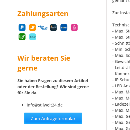
gemäht o
Zahlungsarten
Zur Insta
Technisc
- Max. S
- Max. St
- Schnitt
- Min. S
- Max. S
Wir beraten Sie
- Gewicht
gerne
- Leitdrä
- Konnek
- IP Schu
Sie haben Fragen zu diesem Artikel
- LED Anz
oder der Bestellung? Wir sind gerne
- Max. M
für Sie da.
- Max. M
- Ladeze
info@stilwelt24.de
- Max. M
- Max. G
Zum Anfrageformular
- Max. G
- Max. G