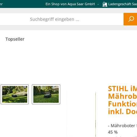
hr
Ein Shop von Aqua Saar GmbH
-
Ladengeschäft Saa
Topseller
STIHL i
Mährobo
Funktio
inkl. D
- Mähroboter 
45 %