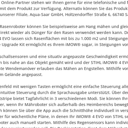
L Online-Partner stehen wir Ihnen gerne für eine telefonische u
it dem Produkt zur Verfügung. Alternativ können Sie das Produkt
 unserer Filiale, Aqua-Saar GmbH, Holtzendorffer Straße 6, 66740 S
Rasenroboter können Sie beispielsweise am Hang mähen und gleich
direkt wieder als Dünger für den Rasen verwendet werden kann. D
EVO lassen sich Rasenflächen mit bis zu 1.000 m2 und Steigungen 
e Upgrade Kit ermöglicht es Ihrem iMOW® sogar, in Steigungen von
aschallsensoren und eine situativ angepasste Geschwindigkeit erm
n bis nahe an das Objekt gemäht wird und der STIHL iMOW® 4 EVO 
ente Wendemanöver erlauben das Mähen an Engstellen. Mithilfe vo
m Gelände angepasst.
enfeld mit wenigen Tasten ermöglicht eine einfache Steuerung all
 intuitive Steuerung durch die Sprachausgabe unterstützt. Über den
tstripe bietet Tagfahrlicht in 3 verschiedenen Modi. Sie können 
r, wenn Ihr Mähroboter sich außerhalb des Heimbereichs bewegt
ch können Sie über die App auch die Schnitthöhe individuell in ver
ter für wöchentliche Pläne, in denen Ihr iMOW® 4 EVO von STIHL sel
oter auch manuell starten. Mithilfe des Regensensors kann individ