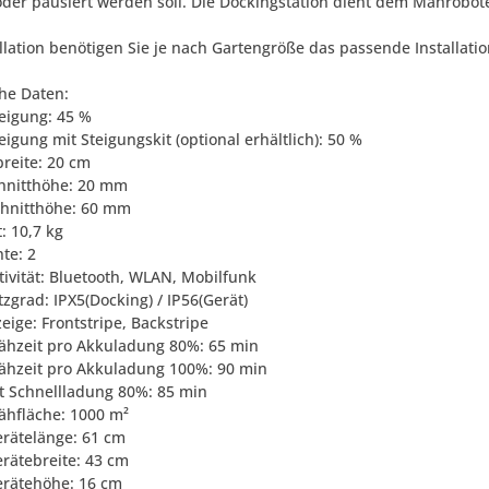
der pausiert werden soll. Die Dockingstation dient dem Mährobot
llation benötigen Sie je nach Gartengröße das passende Installations
he Daten:
teigung: 45 %
eigung mit Steigungskit (optional erhältlich): 50 %
breite: 20 cm
chnitthöhe: 20 mm
chnitthöhe: 60 mm
: 10,7 kg
hte: 2
tivität: Bluetooth, WLAN, Mobilfunk
tzgrad: IPX5(Docking) / IP56(Gerät)
eige: Frontstripe, Backstripe
ähzeit pro Akkuladung 80%: 65 min
ähzeit pro Akkuladung 100%: 90 min
it Schnellladung 80%: 85 min
ähfläche: 1000 m²
erätelänge: 61 cm
erätebreite: 43 cm
erätehöhe: 16 cm