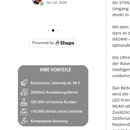
Als STIH
Umgang m
direkt in
Mit dem 
dass es 
iMOW® 4 
optional
Die Ultr
der Rase
Intellig
unebene
Das Bedi
wird die
LED Fron
WLAN ode
Zusätzli
Zeitfens
Rasenrob