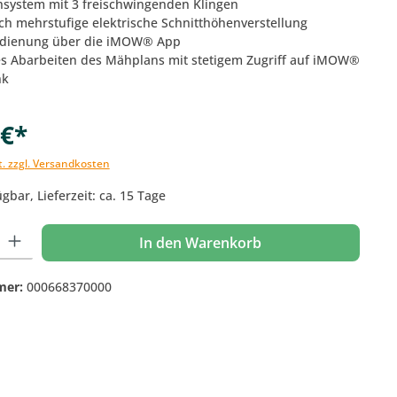
hsystem mit 3 freischwingenden Klingen
rch mehrstufige elektrische Schnitthöhenverstellung
dienung über die iMOW® App
es Abarbeiten des Mähplans mit stetigem Zugriff auf iMOW®
nk
 €*
t. zzgl. Versandkosten
gbar, Lieferzeit: ca. 15 Tage
 Gib den gewünschten Wert ein oder benutze die Schaltflächen um die Anzahl
In den Warenkorb
mer:
000668370000