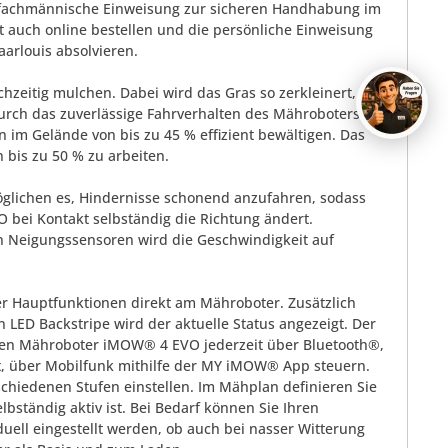
nd fachmännische Einweisung zur sicheren Handhabung im
 auch online bestellen und die persönliche Einweisung
aarlouis absolvieren.
zeitig mulchen. Dabei wird das Gras so zerkleinert,
urch das zuverlässige Fahrverhalten des Mähroboters
im Gelände von bis zu 45 % effizient bewältigen. Das
 bis zu 50 % zu arbeiten.
öglichen es, Hindernisse schonend anzufahren, sodass
bei Kontakt selbständig die Richtung ändert.
n Neigungssensoren wird die Geschwindigkeit auf
er Hauptfunktionen direkt am Mähroboter. Zusätzlich
 LED Backstripe wird der aktuelle Status angezeigt. Der
Ihren Mähroboter iMOW® 4 EVO jederzeit über Bluetooth®,
, über Mobilfunk mithilfe der MY iMOW® App steuern.
schiedenen Stufen einstellen. Im Mähplan definieren Sie
bständig aktiv ist. Bei Bedarf können Sie Ihren
uell eingestellt werden, ob auch bei nasser Witterung