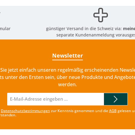
mular
günstiger Versand in die Schweiz via:
meine
separate Kundenanmeldung vorausges
Newsletter
Sie jetzt einfach unseren regelmäßig erscheinenden Newsle
ts unter den Ersten sein, über neue Produkte und Angebote
werden.
E-
Mail-
Adresse*
e
Datenschutzbestimmungen
zur Kenntnis genommen und die
AGB
gelesen u
rstanden.