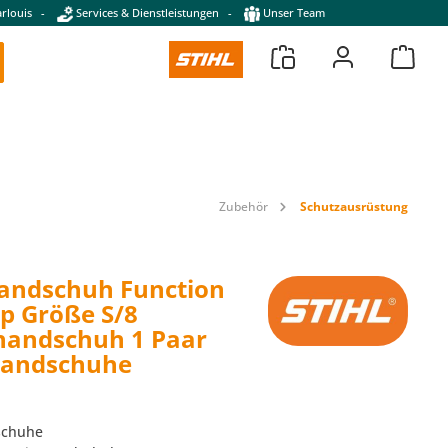
rlouis
-
Services & Dienstleistungen
-
Unser Team
Zubehör
Schutzausrüstung
andschuh Function
p Größe S/8
handschuh 1 Paar
handschuhe
schuhe