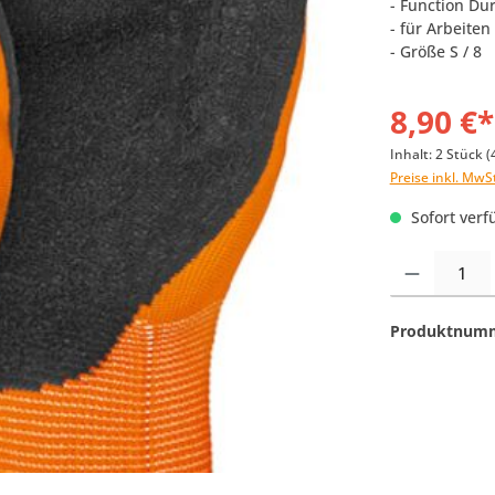
- Function D
- für Arbeiten
- Größe S / 8
8,90 €*
Inhalt:
2 Stück
(
Preise inkl. MwS
Sofort verfü
Produkt Anzahl:
Produktnum