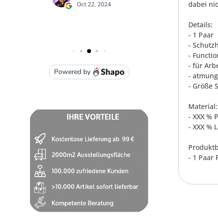
dabei nic
Details:
- 1 Paar
- Schut
- Functi
- für Arb
- atmung
- Größe S
Material:
- XXX % P
- XXX % 
Produktb
- 1 Paar