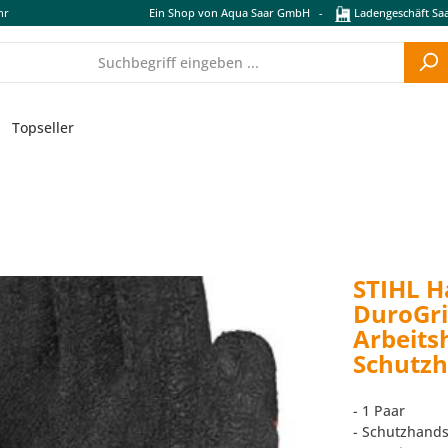
hr
Ein Shop von Aqua Saar GmbH
-
Ladengeschäft Saa
Topseller
STIHL H
DuroGri
Arbeits
Schutz
- 1 Paar
- Schutzhand