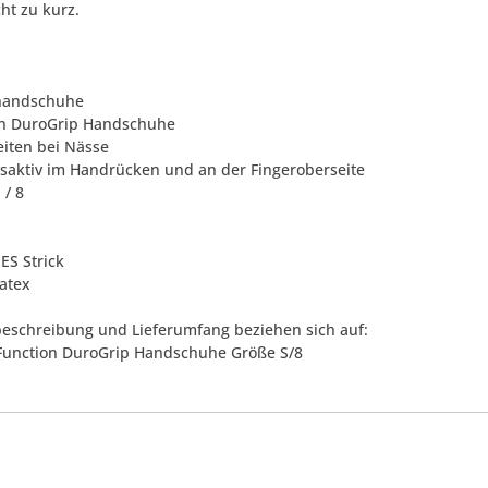
ht zu kurz.
zhandschuhe
on DuroGrip Handschuhe
eiten bei Nässe
saktiv im Handrücken und an der Fingeroberseite
 / 8
ES Strick
Latex
eschreibung und Lieferumfang beziehen sich auf:
 Function DuroGrip Handschuhe Größe S/8