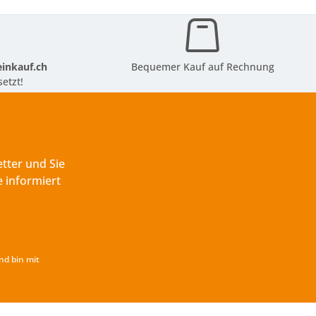
inkauf.ch
Bequemer Kauf auf Rechnung
etzt!
tter und Sie
 informiert
nd bin mit