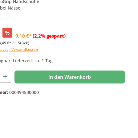
uroGrip Handschuhe
 bei Nässe
%
9,10 €*
(2.2% gespart)
4,45 €* / 1 Stück)
t. zzgl. Versandkosten
gbar, Lieferzeit: ca. 1 Tag
 Gib den gewünschten Wert ein oder benutze die Schaltflächen um die Anzahl
In den Warenkorb
mer:
000494530000