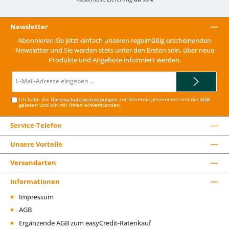
Newsletter
Abonnieren Sie jetzt einfach unseren regelmäßig erscheinenden
Newsletter und Sie werden stets unter den Ersten sein, über neue
Produkte und Angebote informiert werden.
E-
Mail-
Adresse*
Ich habe die
Datenschutzbestimmungen
zur Kenntnis genommen und die
AGB
gelesen und bin mit ihnen einverstanden.
Service-Telefon
Unsere Vorteile
Versandarten
Informationen
Impressum
AGB
Ergänzende AGB zum easyCredit-Ratenkauf