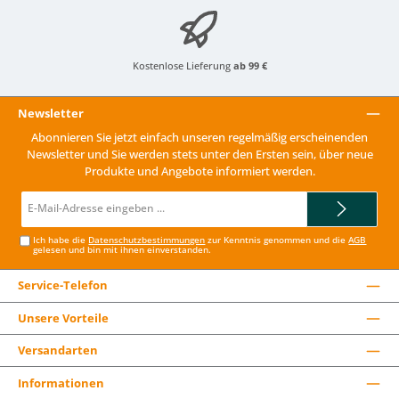
Kostenlose Lieferung
ab 99 €
Newsletter
Abonnieren Sie jetzt einfach unseren regelmäßig erscheinenden
Newsletter und Sie werden stets unter den Ersten sein, über neue
Produkte und Angebote informiert werden.
E-
Mail-
Adresse*
Ich habe die
Datenschutzbestimmungen
zur Kenntnis genommen und die
AGB
gelesen und bin mit ihnen einverstanden.
Service-Telefon
Unsere Vorteile
Versandarten
Informationen