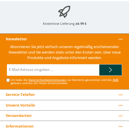
Kostenlose Lieferung
ab 99 €
Newsletter
Abonnieren Sie jetzt einfach unseren regelmäßig erscheinenden
Newsletter und Sie werden stets unter den Ersten sein, über neue
Produkte und Angebote informiert werden.
E-
Mail-
Adresse*
Ich habe die
Datenschutzbestimmungen
zur Kenntnis genommen und die
AGB
gelesen und bin mit ihnen einverstanden.
Service-Telefon
Unsere Vorteile
Versandarten
Informationen