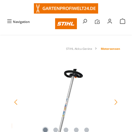
alt springen
Navigation
STIHL Akku-Geräte
Motorsensen
Bildergalerie überspringen