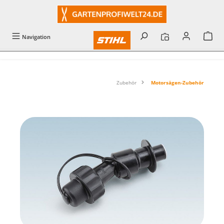
alt springen
Navigation
Zubehör
Motorsägen-Zubehör
Bildergalerie überspringen