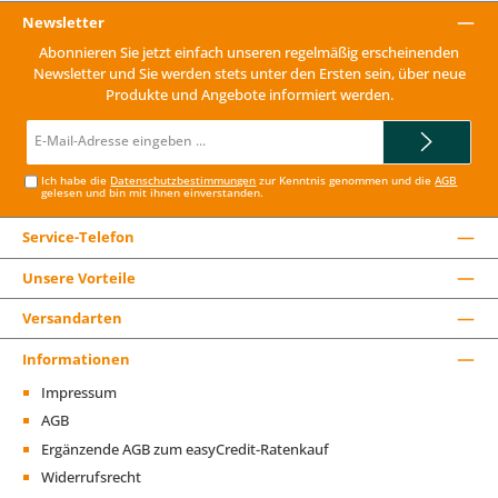
Newsletter
Abonnieren Sie jetzt einfach unseren regelmäßig erscheinenden
Newsletter und Sie werden stets unter den Ersten sein, über neue
Produkte und Angebote informiert werden.
E-
Mail-
Adresse*
Ich habe die
Datenschutzbestimmungen
zur Kenntnis genommen und die
AGB
gelesen und bin mit ihnen einverstanden.
Service-Telefon
Unsere Vorteile
Versandarten
Informationen
Impressum
AGB
Ergänzende AGB zum easyCredit-Ratenkauf
Widerrufsrecht