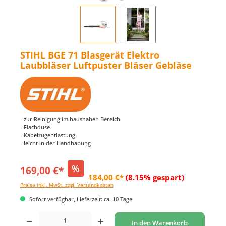
STIHL BGE 71 Blasgerät Elektro
Laubbläser Luftpuster Bläser Gebläse
- zur Reinigung im hausnahen Bereich
- Flachdüse
- Kabelzugentlastung
- leicht in der Handhabung
%
169,00 €*
184,00 €*
(8.15% gespart)
Preise inkl. MwSt. zzgl. Versandkosten
Sofort verfügbar, Lieferzeit: ca. 10 Tage
Produkt Anzahl: Gib den gewünschten Wert ein oder benutze die Schaltflächen um di
In den Warenkorb