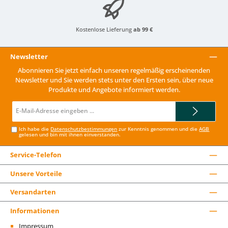
Kostenlose Lieferung
ab 99 €
Newsletter
Abonnieren Sie jetzt einfach unseren regelmäßig erscheinenden
Newsletter und Sie werden stets unter den Ersten sein, über neue
Produkte und Angebote informiert werden.
E-
Mail-
Adresse*
Ich habe die
Datenschutzbestimmungen
zur Kenntnis genommen und die
AGB
gelesen und bin mit ihnen einverstanden.
Service-Telefon
Unsere Vorteile
Versandarten
Informationen
Impressum