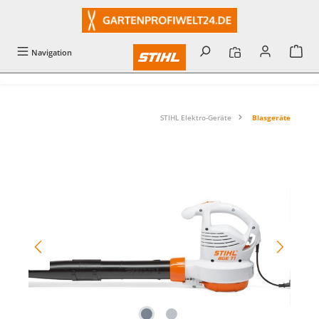
alt springen
Navigation
STIHL Elektro-Geräte
Blasgeräte
Bildergalerie überspringen