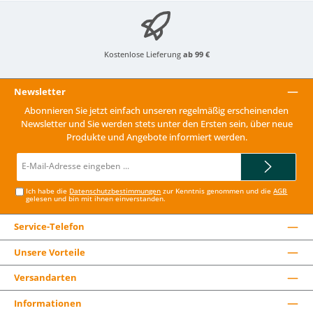
Kostenlose Lieferung
ab 99 €
Newsletter
Abonnieren Sie jetzt einfach unseren regelmäßig erscheinenden
Newsletter und Sie werden stets unter den Ersten sein, über neue
Produkte und Angebote informiert werden.
E-
Mail-
Adresse*
Ich habe die
Datenschutzbestimmungen
zur Kenntnis genommen und die
AGB
gelesen und bin mit ihnen einverstanden.
Service-Telefon
Unsere Vorteile
Versandarten
Informationen