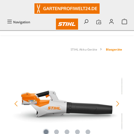
alt springen
Navigation
STIHL Akku-Geräte
Blasgeräte
Bildergalerie überspringen