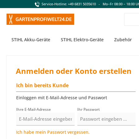
Service-Hotline: +49 6831 5035610 - Mo–Fr 08:00 – 18:00 U
springen
Zur Hauptnavigation springen
STIHL Akku-Geräte
STIHL Elektro-Geräte
Zubehör
Anmelden oder Konto erstellen
Ich bin bereits Kunde
Einloggen mit E-Mail-Adresse und Passwort
Ihre E-Mail-Adresse
Ihr Passwort
Ich habe mein Passwort vergessen.