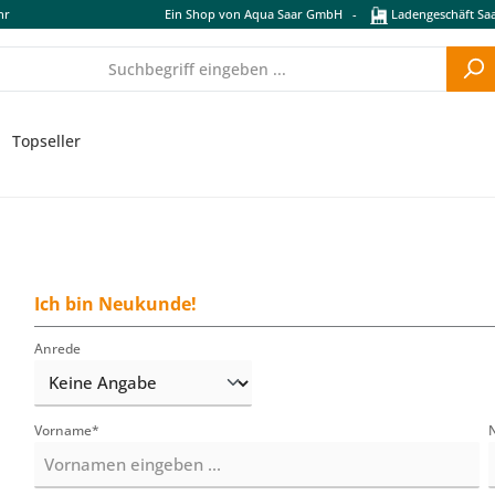
hr
Ein Shop von Aqua Saar GmbH
-
Ladengeschäft Saa
Topseller
Ich bin Neukunde!
Persönliche Informationen
Anrede
Vorname*