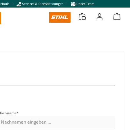
rlouis
-
Services & Dienstleistungen
-
Unser Team
Nachname*