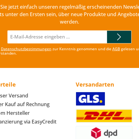
Sie jetzt einfach unseren regelmäßig erscheinenden Newsle
ts unter den Ersten sein, über neue Produkte und Angebote
werden.
E-
Mail-
Adresse*
e
Datenschutzbestimmungen
zur Kenntnis genommen und die
AGB
gelesen u
rstanden.
rteile
Versandarten
ser Versand
r Kauf auf Rechnung
om Hersteller
anzierung via EasyCredit